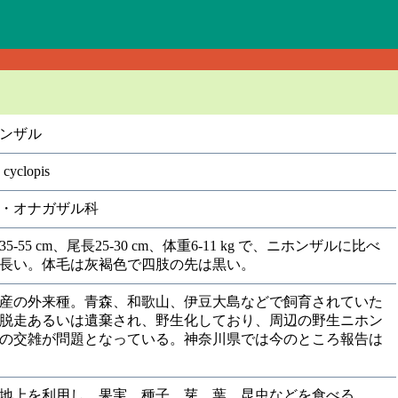
ンザル
cyclopis
・オナガザル科
5-55 cm、尾長25-30 cm、体重6-11 kg で、ニホンザルに比べ
長い。体毛は灰褐色で四肢の先は黒い。
産の外来種。青森、和歌山、伊豆大島などで飼育されていた
脱走あるいは遺棄され、野生化しており、周辺の野生ニホン
の交雑が問題となっている。神奈川県では今のところ報告は
地上を利用し、果実、種子、芽、葉、昆虫などを食べる。