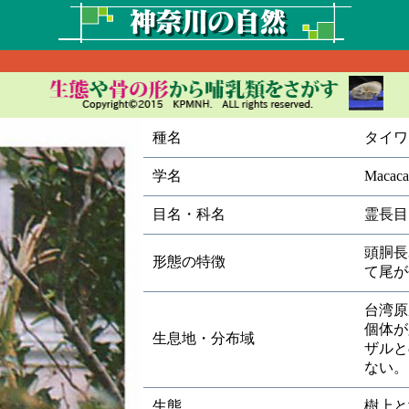
種名
タイワ
学名
Macaca 
目名・科名
霊長目
頭胴長3
形態の特徴
て尾が
台湾原
個体が
生息地・分布域
ザルと
ない。
生態
樹上と