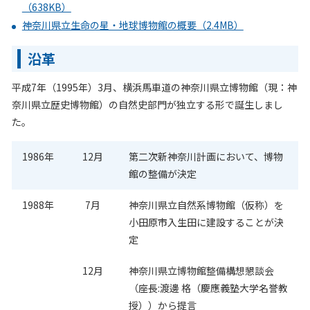
（638KB）
神奈川県立生命の星・地球博物館の概要（2.4MB）
沿革
平成7年（1995年）3月、横浜馬車道の神奈川県立博物館（現：神
奈川県立歴史博物館）の自然史部門が独立する形で誕生しまし
た。
1986年
12月
第二次新神奈川計画において、博物
館の整備が決定
1988年
7月
神奈川県立自然系博物館（仮称）を
小田原市入生田に建設することが決
定
12月
神奈川県立博物館整備構想懇談会
（座長:渡邊 格（慶應義塾大学名誉教
授））から提言