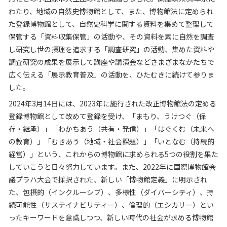
わたり、地域の自然史博物館として、また、博物館法に定められ
た登録博物館として、自然史科学に関する資料を集めて整理して
保管する「資料収集保管」の活動や、その資料を素に自然を調査
し研究し世の摂理を追求する「調査研究」の活動、集めた資料や
調査研究の成果を展示して講座や講演会などさまざまなかたちで
広く伝える「展示教育普及」の活動を、ひたむきに続けて参りま
した。
2024年3月14日には、2023年に施行された改正博物館法の定める
登録博物館として改めて登録を受け、「まもり、うけつぐ（保
存・継承）」「わかちあう（共有・発信）」「はぐくむ（未来へ
の教育）」「むきあう（地域・社会課題）」「いとなむ（持続的
経営）」という、これからの博物館に求められる5つの役割を果た
していこうと日々努力しています。また、2022年に国際博物館会
議プラハ大会で採択された、新しい「博物館定義」に明示され
た、包摂的（インクルーシブ）、多様性（ダイバーシティ）、持
続可能性（サステイナビリティー）、倫理的（エシカリー）とい
ったキーワードを意識しつつ、新しい時代の社会が求める博物館