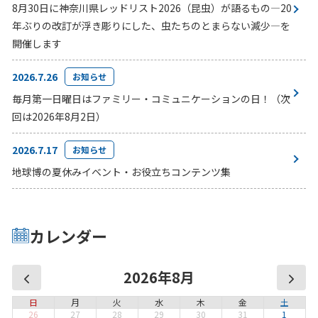
8月30日に神奈川県レッドリスト2026（昆虫）が語るもの―20
年ぶりの改訂が浮き彫りにした、虫たちのとまらない減少―を
開催します
2026.7.26
お知らせ
毎月第一日曜日はファミリー・コミュニケーションの日！（次
回は2026年8月2日）
2026.7.17
お知らせ
地球博の夏休みイベント・お役立ちコンテンツ集
カレンダー
2026年8月
日
月
火
水
木
金
土
26
27
28
29
30
31
1