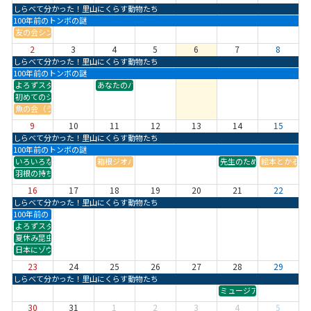
しらべて分かった！里山にくらす動物たち
100年前のトンボの謎
友の会シンポジウム「里山の動物と私たち ―共に生きるために私たちができること―
2
3
4
5
6
7
8
しらべて分かった！里山にくらす動物たち
100年前のトンボの謎
よろずスタジオ 8月開催分
あなたのパソコンで地形を見る（教員向け）
初めてのシダ―シダ植物の観察ポイント―
魚の会（うおのかい） 令和8年度第2回講演会「地球温暖化に翻弄される水生生物 ―
9
10
11
12
13
14
15
しらべて分かった！里山にくらす動物たち
100年前のトンボの謎
いろいろな羽根を観察してみよう
箱根ジオパーク推進協議会教育部会 夏休み子どもジオ講座 
先生のための地層学入門
絵本とかるた
羽根の持ち主さがしに挑戦
16
17
18
19
20
21
22
しらべて分かった！里山にくらす動物たち
100年前のトンボの謎
よろずスタジオ 8月開催分
夏休み昆虫ひろば
日本にゾウがいたころを知ろう
23
24
25
26
27
28
29
しらべて分かった！里山にくらす動物たち
ミュージアム・リレー 
30
31
1
2
3
4
5