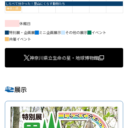
しらべて分かった！里山にくらす動物たち
神奈川県レッドリスト2026（昆虫）が語るもの―20年ぶりの改訂が浮き彫りにした
休館日
特別展・企画展
ミニ企画展示
その他の展示
イベント
共催イベント
神奈川県立生命の星・地球博物館
展示