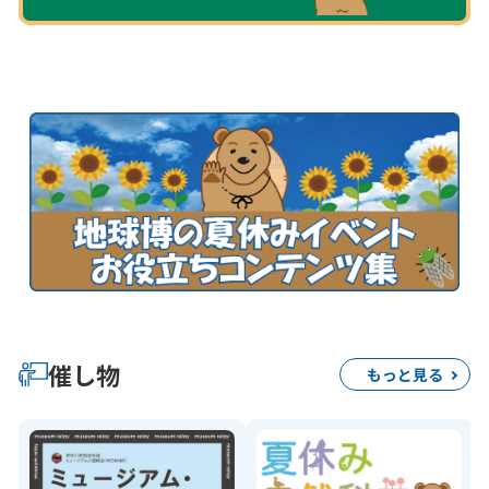
催し物
もっと見る
う