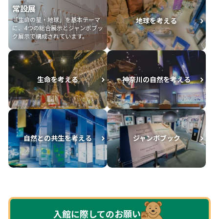
常設展
「生命の星・地球」を基本テーマ
地球を考える
に、
4つの総合展示とジャンボブッ
ク展示で構成されています。
生命を考える
神奈川の自然を考える
自然との共生を考える
ジャンボブック
入館に際してのお願い