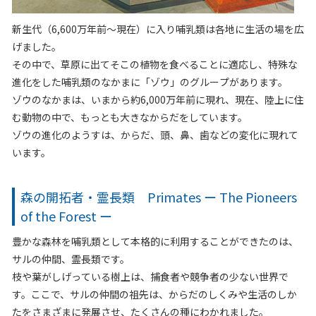
新生代（6,600万年前～現在）に入り哺乳類は各地に生活の場を広
げました。
その中で、草原に出てそこの植物を食べることに適応し、特殊な
進化をした哺乳類のなかまに「ゾウ」のグループがあります。
ゾウのなかまは、いまから約6,000万年前に現れ、現在、陸上に住
む動物の中で、もっとも大きなからだをしています。
ゾウの進化のようすは、からだ、頭、鼻、歯などの変化に現れて
います。
森の開拓者・霊長類 Primates
ー
The Pioneers
of the Forest
ー
豊かな森林を哺乳類として本格的に利用することができたのは、
サルの仲間、霊長類です。
枝や葉がしげっている樹上は、捕食者や競争者の少ない世界で
す。ここで、サルの仲間の祖先は、からだのしくみや生活のしか
たをさまざまに発展させ、たくさんの種にわかれました。