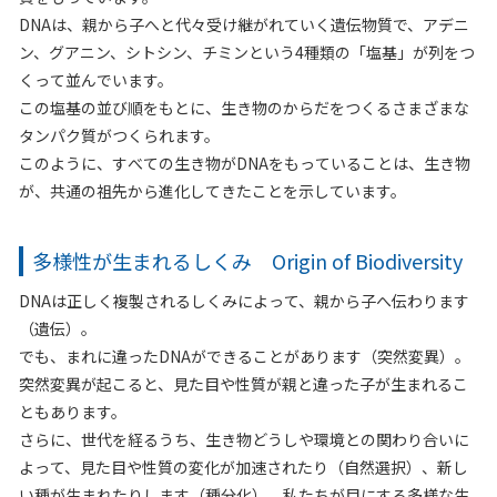
DNAは、親から子へと代々受け継がれていく遺伝物質で、アデニ
ン、グアニン、シトシン、チミンという4種類の「塩基」が列をつ
くって並んでいます。
この塩基の並び順をもとに、生き物のからだをつくるさまざまな
タンパク質がつくられます。
このように、すべての生き物がDNAをもっていることは、生き物
が、共通の祖先から進化してきたことを示しています。
多様性が生まれるしくみ Origin of Biodiversity
DNAは正しく複製されるしくみによって、親から子へ伝わります
（遺伝）。
でも、まれに違ったDNAができることがあります（突然変異）。
突然変異が起こると、見た目や性質が親と違った子が生まれるこ
ともあります。
さらに、世代を経るうち、生き物どうしや環境との関わり合いに
よって、見た目や性質の変化が加速されたり（自然選択）、新し
い種が生まれたりします（種分化）。私たちが目にする多様な生