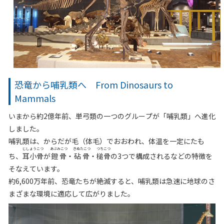
恐竜から哺乳類へ From Dinosaurs to
Mammals
いまから約2億年前、単弓類の一つのグループが「哺乳類」へ進化
しました。
哺乳類は、からだが毛（体毛）でおおわれ、体温を一定にたも
じしょうこつ
あぶみこつ
きぬたこつ
つちこつ
ち、
耳小骨
が
鐙骨
・
砧骨
・
槌骨
の3つで構成されるなどの特徴を
そなえています。
約6,600万年前、恐竜たちが絶滅すると、哺乳類は急速に地球のさ
まざまな環境に適応して広がりました。