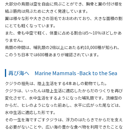
大部分の鳥類は空を自由に飛ぶことができ、胸骨と翼の付け根を
結ぶ筋肉は飛ぶために大きく発達しています。
翼は様々な形や大きさの羽毛でおおわれており、大きな面積の割
にとても軽くなっています。
また、骨も中空で軽く、体重に占める割合は5
～
10％ほどしかあ
りません。
鳥類の仲間は、哺乳類の2倍以上にあたる約10,000種が知られ、
このうち日本では600種あまりが確認されています。
再び海へ Marine Mammals -Back to the Sea
クジラの祖先は、陸上生活をする4本あしの動物でした。
クジラは、いったんは陸上生活に適応したからだのつくりを再び
変化させて、水中生活をするようになった哺乳類です。流線型の
からだ、ヒレのようになった前あし、水平に広がった尾などは、
水中生活に適応した形です。
その一生を海ですごすクジラは、浮力のはたらきでからだを支え
る必要がないことや、広い海の豊かな食べ物を利用できたことな