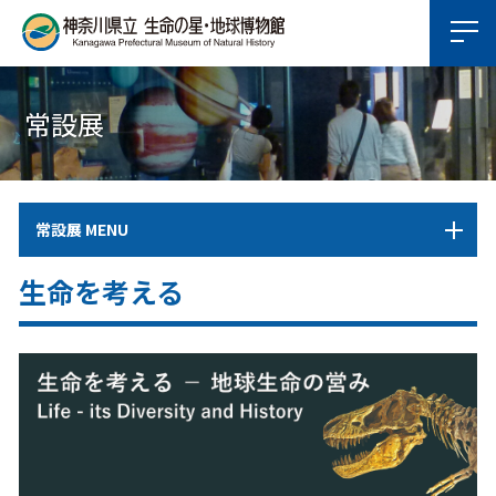
常設展
常設展 MENU
生命を考える