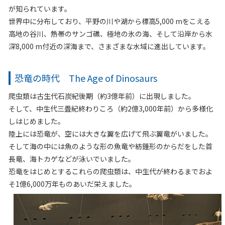
が知られています。
世界中に分布しており、平野の川や湖から標高5,000 mをこえる
高地の谷川、熱帯のサンゴ礁、極地の氷の海、そして沿岸から水
深8,000 m付近の深海まで、さまざまな水域に進出しています。
恐竜の時代 The Age of Dinosaurs
爬虫類は古生代石炭紀後期（約3億年前）に出現しました。
そして、中生代三畳紀終わりころ（約2億3,000年前）から多様化
しはじめました。
陸上には恐竜が、空には大きな翼を広げて飛ぶ翼竜がいました。
そして海の中には魚のような形の魚竜や紡錘形のからだをした首
長竜、海トカゲなどが泳いでいました。
恐竜をはじめとするこれらの爬虫類は、中生代が終わるまでおよ
そ1億6,000万年ものあいだ栄えました。