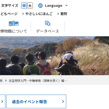
文字サイズ
Language
中
大
こどもページ
やさしいにほんご
寄附
博物館について
データベース
物
古生物学入門―中軸骨格（頭骨を除く）編―
過去のイベント報告