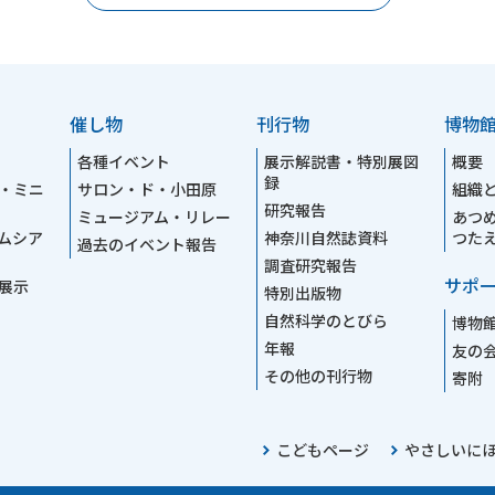
催し物
刊行物
博物
各種イベント
展示解説書・特別展図
概要
録
・ミニ
サロン・ド・小田原
組織
研究報告
ミュージアム・リレー
あつ
ムシア
神奈川自然誌資料
つた
過去のイベント報告
調査研究報告
サポ
展示
特別出版物
自然科学のとびら
博物
年報
友の
その他の刊行物
寄附
こどもページ
やさしいに