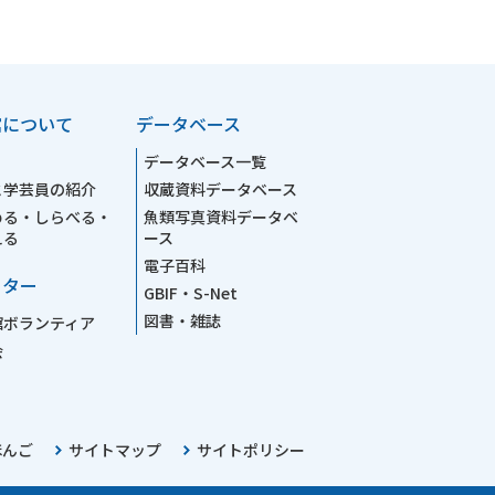
館について
データベース
データベース一覧
と学芸員の紹介
収蔵資料データベース
める・しらべる・
魚類写真資料データベ
える
ース
電子百科
ーター
GBIF・S-Net
図書・雑誌
館ボランティア
会
ほんご
サイトマップ
サイトポリシー