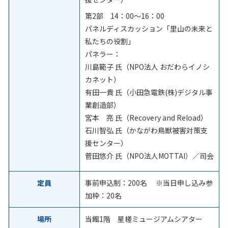
第2部
14
：
00
～
16
：
00
パネルディスカッション「里山の未来と
私たちの役割」
パネラー：
川島範子 氏（
NPO
法人 おだわらイノシ
カネット）
有田一貴 氏（小田急電鉄
(
株
)
デジタル事
業創造部）
宮本 亮 氏（
Recovery and Reload
）
石川智弘 氏（かながわ鳥獣被害対策支
援センター）
菅田悠介 氏（
NPO
法人
MOTTAI
）／司会
定員
事前申込制：200名 ※当日申し込み参
加枠：
20
名
場所
当館1階 星槎ミュージアムシアター