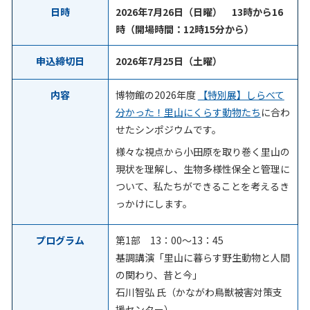
日時
2026年7
月26日（日曜） 13時から16
時（開場時間：12時15分から）
申込締切日
2026年7
月25日（土曜）
内容
博物館の
2026
年度
【特別展】しらべて
分かった！里山にくらす動物たち
に合わ
せたシンポジウムです。
様々な視点から小田原を取り巻く里山の
現状を理解し、生物多様性保全と管理に
ついて、私たちができることを考えるき
っかけにします。
プログラム
第1部
13
：
00
～
13
：
45
基調講演「里山に暮らす野生動物と人間
の関わり、昔と今」
石川智弘 氏（かながわ鳥獣被害対策支
援センター）