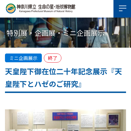
特別展・企画展・ミニ企画展示
ミニ企画展示
終了
天皇陛下御在位二十年記念展示『天
皇陛下とハゼのご研究』