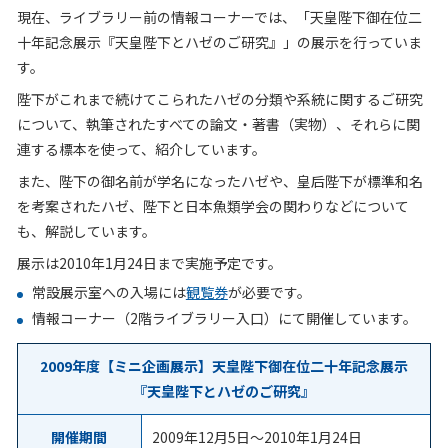
現在、ライブラリー前の情報コーナーでは、「天皇陛下御在位二
十年記念展示『天皇陛下とハゼのご研究』」の展示を行っていま
す。
陛下がこれまで続けてこられたハゼの分類や系統に関するご研究
について、執筆されたすべての論文・著書（実物）、それらに関
連する標本を使って、紹介しています。
また、陛下の御名前が学名になったハゼや、皇后陛下が標準和名
を考案されたハゼ、陛下と日本魚類学会の関わりなどについて
も、解説しています。
展示は2010年1月24日まで実施予定です。
常設展示室への入場には
観覧券
が必要です。
情報コーナー（2階ライブラリー入口）にて開催しています。
2009年度【ミニ企画展示】天皇陛下御在位二十年記念展示
『天皇陛下とハゼのご研究』
開催期間
2009年12月5日
～
2010年1月24日