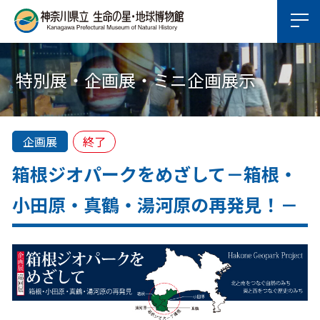
特別展・企画展・ミニ企画展示
企画展
終了
箱根ジオパークをめざして
－
箱根・
小田原・真鶴・湯河原の再発見！
－