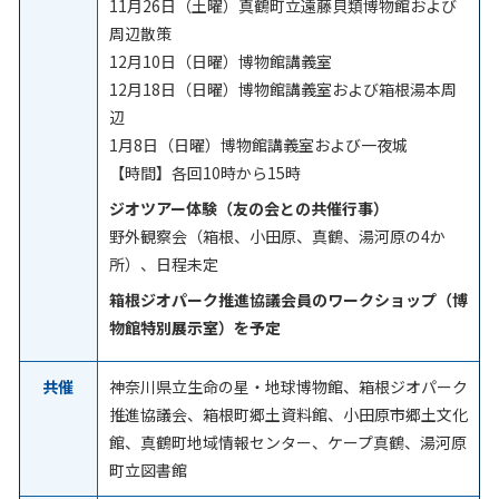
11月26日（土曜）真鶴町立遠藤貝類博物館および
周辺散策
12月10日（日曜）博物館講義室
12月18日（日曜）博物館講義室および箱根湯本周
辺
1月8日（日曜）博物館講義室および一夜城
【時間】各回10時から15時
ジオツアー体験（友の会との共催行事）
野外観察会（箱根、小田原、真鶴、湯河原の4か
所）、日程未定
箱根ジオパーク推進協議会員のワークショップ（博
物館特別展示室）を予定
共催
神奈川県立生命の星・地球博物館、箱根ジオパーク
推進協議会、箱根町郷土資料館、小田原市郷土文化
館、真鶴町地域情報センター、ケープ真鶴、湯河原
町立図書館