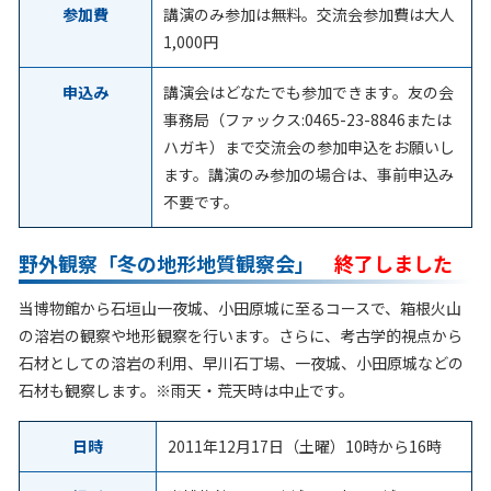
参加費
講演のみ参加は無料。交流会参加費は大人
1,000円
申込み
講演会はどなたでも参加できます。友の会
事務局（ファックス:0465-23-8846または
ハガキ）まで交流会の参加申込をお願いし
ます。講演のみ参加の場合は、事前申込み
不要です。
野外観察「冬の地形地質観察会」
終了しました
当博物館から石垣山一夜城、小田原城に至るコースで、箱根火山
の溶岩の観察や地形観察を行います。さらに、考古学的視点から
石材としての溶岩の利用、早川石丁場、一夜城、小田原城などの
石材も観察します。※雨天・荒天時は中止です。
日時
2011年12月17日（土曜）10時から16時