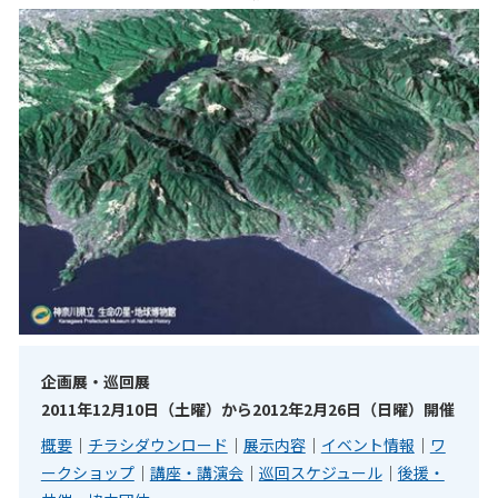
企画展・巡回展
2011年12月10日（土曜）から2012年2月26日（日曜）開催
概要
｜
チラシダウンロード
｜
展示内容
｜
イベント情報
｜
ワ
ークショップ
｜
講座・講演会
｜
巡回スケジュール
｜
後援・