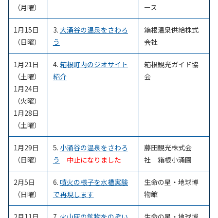
（月曜）
ース
1月15日
3.
大涌谷の温泉をさわろ
箱根温泉供給株式
（日曜）
う
会社
1月21日
4.
箱根町内のジオサイト
箱根観光ガイド協
（土曜）
紹介
会
1月24日
（火曜）
1月28日
（土曜）
1月29日
5.
小涌谷の温泉をさわろ
藤田観光株式会
（日曜）
う
中止になりました
社 箱根小涌園
2月5日
6.
噴火の様子を水槽実験
生命の星・地球博
（日曜）
で再現します
物館
2月11日
7.
火山灰の鉱物をのぞい
生命の星・地球博