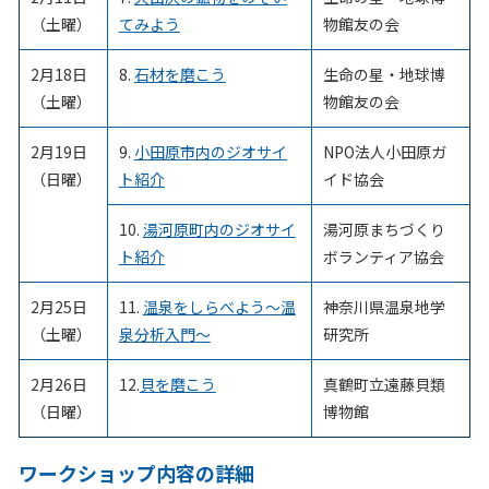
（土曜）
てみよう
物館友の会
2月18日
8.
石材を磨こう
生命の星・地球博
（土曜）
物館友の会
2月19日
9.
小田原市内のジオサイ
NPO法人小田原ガ
（日曜）
ト紹介
イド協会
10.
湯河原町内のジオサイ
湯河原まちづくり
ト紹介
ボランティア協会
2月25日
11.
温泉をしらべよう
～
温
神奈川県温泉地学
（土曜）
泉分析入門
～
研究所
2月26日
12.
貝を磨こう
真鶴町立遠藤貝類
（日曜）
博物館
ワークショップ内容の詳細