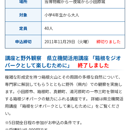
場所
当博物館から一夜城から小田原城
対象
小学4年生から大人
定員
40人
申込締切
2011年11月29日（火曜）
締切りました
講座と野外観察 県立機関活用講座 「箱根をジオ
パークとして楽しむために」
終了しました
複雑な形成史を持つ箱根火山とその周囲の多様な自然について、
専門家に解説してもらうとともに野外（県内）での観察を実施し
ます。小田原市、箱根町、真鶴町、湯河原町の一市三町を領域と
する箱根ジオパークの魅力にふれる講座です。 詳細は県立機関活
用講座 「箱根をジオパークとして楽しむために」をご覧くださ
い。
※5日間全日程の参加がお申込の条件です。
※受講料は5,000円です。