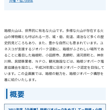
共催・協力団体
箱根火山は、世界的に有名な火山です。多様な火山が存在する火
山の博物館とも呼ばれる一方、城・砦、街道、湯治など多くの歴
史的見どころもあり、また、豊かな自然にも恵まれています。ユ
ネスコが支援するジオパーク活動に、箱根がふさわしい場所であ
ることに着目した箱根町、小田原市、真鶴町、湯河原町と、神奈
川県、民間事業者、ＮＰＯ、観光施設などは、箱根ジオパーク推
進協議会を設立し、平成24年度に日本ジオパーク認定を目指して
います。この企画展では、箱根の魅力を、箱根ジオパーク構想を
基に紹介いたします。
概要
2011年度【企画展】箱根ジオパークをめざして
－
箱根・小田