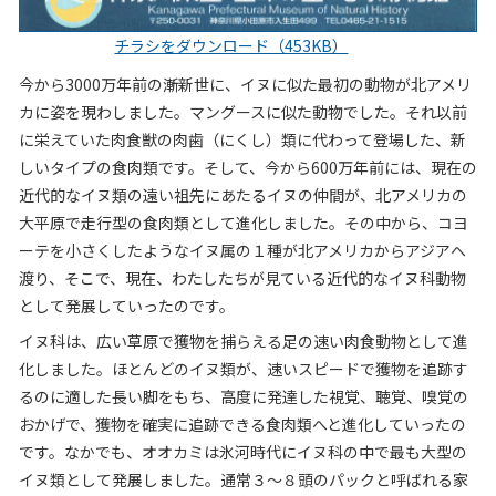
チラシをダウンロード（453KB）
今から3000万年前の漸新世に、イヌに似た最初の動物が北アメリ
カに姿を現わしました。マングースに似た動物でした。それ以前
に栄えていた肉食獣の肉歯
（にくし）
類に代わって登場した、新
しいタイプの食肉類です。そして、今から600万年前には、現在の
近代的なイヌ類の遠い祖先にあたるイヌの仲間が、北アメリカの
大平原で走行型の食肉類として進化しました。その中から、コヨ
ーテを小さくしたようなイヌ属の１種が北アメリカからアジアへ
渡り、そこで、現在、わたしたちが見ている近代的なイヌ科動物
として発展していったのです。
イヌ科は、広い草原で獲物を捕らえる足の速い肉食動物として進
化しました。ほとんどのイヌ類が、速いスピードで獲物を追跡す
るのに適した長い脚をもち、高度に発達した視覚、聴覚、嗅覚の
おかげで、獲物を確実に追跡できる食肉類へと進化していったの
です。なかでも、オオカミは氷河時代にイヌ科の中で最も大型の
イヌ類として発展しました。通常３
～
８頭のパックと呼ばれる家