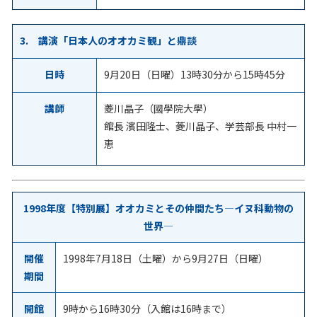
3. 講演「日本人のオオカミ観」と鼎談
日時
9月20日（日曜）13時30分から15時45分
講師
菱川晶子（國學院大學）
館長 濱田隆士、菱川晶子、学芸部長 中村一
恵
1998年度【特別展】オオカミとその仲間たち―イヌ科動物の
世界―
開催
1998年7月18日（土曜）から9月27日（日曜）
期間
開館
9時から16時30分（入館は16時まで）