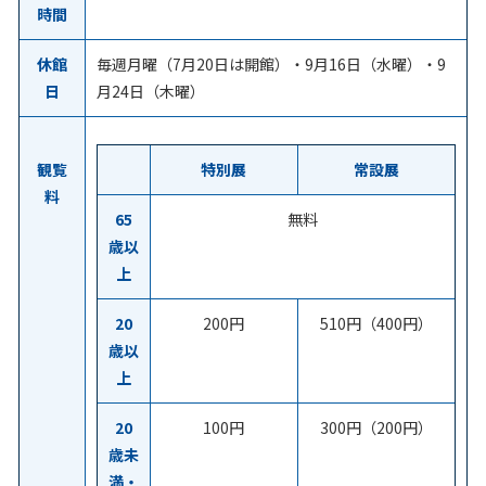
時間
休館
毎週月曜（7月20日は開館）・9月16日（水曜）・9
日
月24日（木曜）
観覧
特別展
常設展
料
65
無料
歳以
上
20
200円
510円（400円）
歳以
上
20
100円
300円（200円）
歳未
満・