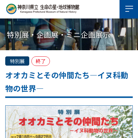
特別展・企画展・ミニ企画展示
特別展
終了
オオカミとその仲間たち―イヌ科動
物の世界―