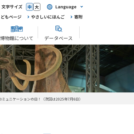
文字サイズ
Language
中
大
こどもページ
やさしいにほんご
寄附
博物館について
データベース
ミュニケーションの日！（次回は2025年7月6日）