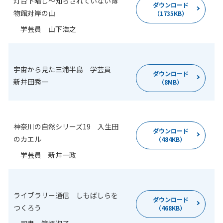
灯台下暗し
～
知らされていない博
ダウンロード
物館対岸の山
（1735KB）
学芸員 山下浩之
宇宙から見た三浦半島 学芸員
ダウンロード
新井田秀一
（8MB）
神奈川の自然シリーズ19 入生田
ダウンロード
のカエル
（484KB）
学芸員 新井一政
ライブラリー通信 しもばしらを
ダウンロード
つくろう
（468KB）