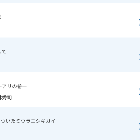
る
して
―アリの巻―
林秀司
がついたミウラニシキガイ