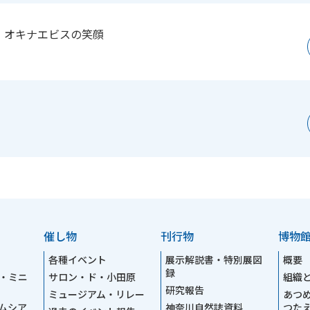
 オキナエビスの笑顔
催し物
刊行物
博物
各種イベント
展示解説書・特別展図
概要
録
・ミニ
サロン・ド・小田原
組織
研究報告
ミュージアム・リレー
あつ
ムシア
神奈川自然誌資料
つた