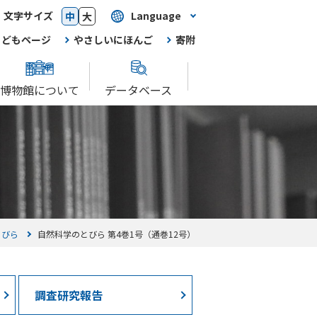
文字サイズ
Language
中
大
こどもページ
やさしいにほんご
寄附
博物館について
データベース
とびら
自然科学のとびら 第4巻1号（通巻12号）
調査研究報告