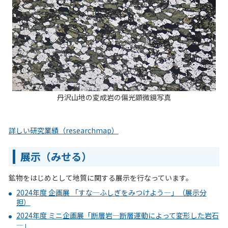
丹沢山地の変成岩の偏光顕微鏡写真
詳しい研究業績（researchmap）
展示（みせる）
鉱物をはじめとして地質に関する展示を行なっています。
2024年度 企画展 「すな―ふしぎをみつけよう―」（展示分
担）
2024年度 ミニ企画展「断層岩―断層運動によって変形した岩石
―」