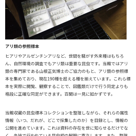
アリ類の参照標本
ヒアリやアルゼンチンアリなど、世間を騒がす外来種はもちろ
ん、自然環境の調査でもアリ類は重要な昆虫です。当館ではアリ
類の専門家である山根正気博士のご協力のもと、アリ類の参照標
本を集めており、現在190種を超える種を揃えています。
これら標
本を実際に閲覧、観察することで、図鑑類だけで行う同定よりも
格段に正確な同定ができます。百聞は一見に如かずです。
当館収蔵の昆虫標本コレクションを整理しながら、それらの属性
情報（いつ、だれが、どこで採集したのか）を目録とし、情報の
公開を進めています。これは資料の存在を世に知らせるだけでな
く、各地で行われている昆虫相の解明に寄与します。また、整理