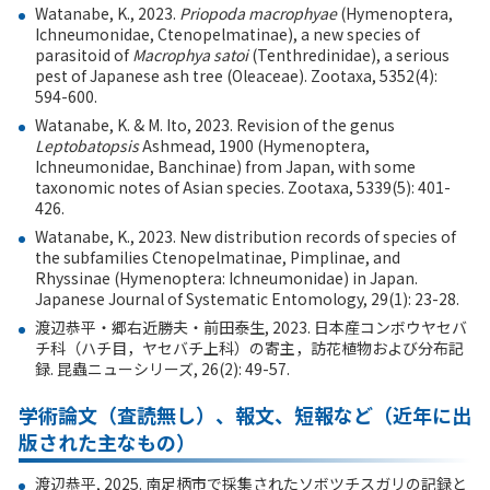
Watanabe, K., 2023.
Priopoda macrophyae
(Hymenoptera,
Ichneumonidae, Ctenopelmatinae), a new species of
parasitoid of
Macrophya satoi
(Tenthredinidae), a serious
pest of Japanese ash tree (Oleaceae). Zootaxa, 5352(4):
594-600.
Watanabe, K. & M. Ito, 2023. Revision of the genus
Leptobatopsis
Ashmead, 1900 (Hymenoptera,
Ichneumonidae, Banchinae) from Japan, with some
taxonomic notes of Asian species. Zootaxa, 5339(5): 401-
426.
Watanabe, K., 2023. New distribution records of species of
the subfamilies Ctenopelmatinae, Pimplinae, and
Rhyssinae (Hymenoptera: Ichneumonidae) in Japan.
Japanese Journal of Systematic Entomology, 29(1): 23-28.
渡辺恭平・郷右近勝夫・前田泰生
, 2023.
日本産コンボウヤセバ
チ科（ハチ目，ヤセバチ上科）の寄主，訪花植物および分布記
録
.
昆蟲ニューシリーズ
, 26(2): 49-57.
学術論文（査読無し）、報文、短報など（近年に出
版された主なもの）
渡辺恭平
, 2025.
南足柄市で採集されたソボツチスガリの記録と