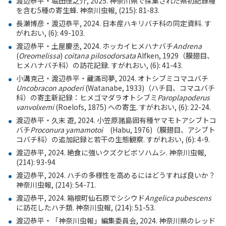
渡辺恭平・堀田佳之介
, 2025.
神奈川県で採集された県初記録種
を含む
5
種の寄生蜂
.
神奈川虫報
, (215): 81-83.
長瀬博彦・渡辺恭平
, 2024.
日本産ハキリバチ科の同定資料
.
す
がれおい
, (6): 49-103.
渡辺恭平・土屋慶丞
, 2024.
ホッカイヒメハナバチ
Andrena
(
Oreomelissa
)
coitana
pilosodorsata
Alfken, 1929
（膜翅目、
ヒメハナバチ科）の訪花記録
.
すがれおい
, (6): 41-43.
小溝克己・渡辺恭平・藏滿司夢
, 2024.
オトシブミコマユバチ
Uncobracon apoderi
(Watanabe, 1933)
（ハチ目、コマユバチ
科）の寄主新記録：ヒメゴマダラオトシブミ
Paroplapoderus
vanvolxemi
(Roelofs, 1875)
への寄生
.
すがれおい
, (6): 22-24.
渡辺恭平・久末 遊
, 2024.
小笠原諸島固有種ヤマモトアシブトコ
バチ
Proconura yamamotoi
(Habu, 1976)
（膜翅目、アシブト
コバチ科）の追加記録と若干の生態観察
.
すがれおい
, (6): 4-9.
渡辺恭平
, 2024.
絶食に強いクズクビボソハムシ
.
神奈川虫報
,
(214): 93-94
渡辺恭平
, 2024.
ハチの多様性を高めるにはどうすれば良いか？
神奈川虫報
, (214): 54-71.
渡辺恭平
, 2024.
箱根町仙石原でシシウド
Angelica pubescens
に訪花したハチ類
.
神奈川虫報
, (214): 51-53.
渡辺恭平・「神奈川虫報」編集委員会
, 2024.
神奈川県のレッド