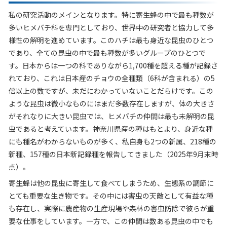
私の研究活動のメインとなります。特に寄生蜂の中で最も種数が
多いヒメバチ科を専門としており、世界中の研究者と協力して多
様性の解明を進めています。このハチは最も身近な昆虫のひとつ
であり、全ての昆虫の中で最も種数が多いグループのひとつで
す。日本からは一つの科でありながら1,700種を超える種が記録さ
れており、これは日本産のチョウの全種類（6科が含まれる）の5
倍以上の数ですが、未だにわかっていないことだらけです。この
ような昆虫は微小なものにはまだ多数存在しますが、体の大きさ
がそれなりに大きい昆虫では、ヒメバチの仲間は最も未解明の昆
虫であると考えています。神奈川県産の種はもとより、身近な種
にも種名がわからないものが多く、私自身も2つの新属、218種の
新種、157種の日本新記録種を報告してきました（2025年9月末時
点）。
寄生蜂は他の昆虫に寄生して食べてしまうため、生態系の調節に
とても重要な生き物です。その中には害虫の天敵として有益な種
も存在し、実際に農産物の生産現場や森林の害虫防除で彼らが重
要な仕事をしています。一方で、この仲間は数ある昆虫の中でも