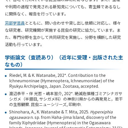
や利用の過程で発見される新知見についても、寄生蜂であるなし
に関係なく、報告を行っています。
苅部学芸員
とともに、問い合わせや貸し出し依頼に対応し、様々
な研究者、研究機関が実施する昆虫の研究に協力しています。ま
た、専門分野を生かして共同研究を実施し、分野を横断した研究
活動も行っています。
学術論文（査読あり）（近年に受理・出版された主
なもの）
Riedel, M. & K. Watanabe, 202*. Contribution to the
Ichneumoninae (Hymenoptera, Ichneumonidae) of the
Ryukyu Archipelago, Japan. Zootaxa, accepted.
渡辺恭平・伴 光哲・嶋本習介
, 202*.
絶滅危惧種ゴミアシナガサ
シガメ（半翅目
,
サシガメ科）の神奈川県からの再発見と，若干
の生態観察
.
昆虫ニューシリーズ
,
印刷中
.
Shinohara, A., K. Watanabe & T. Mita, 2025.
Hyperxiphia
ogasawara
n. sp. from Haha-jima Island, discovery of the
family Xiphydriidae (Hymenoptera) in the Ogasawara