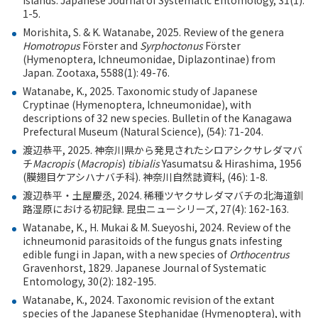
Islands. Japanese Journal of Systematic Entomology, 31(1):
1
-
5.
Morishita, S. & K. Watanabe, 2025. Review of the genera
Homotropus
Förster and
Syrphoctonus
Förster
(Hymenoptera, Ichneumonidae, Diplazontinae) from
Japan. Zootaxa, 5588(1): 49-76.
Watanabe, K., 2025. Taxonomic study of Japanese
Cryptinae (Hymenoptera, Ichneumonidae), with
descriptions of 32 new species. Bulletin of the Kanagawa
Prefectural Museum (Natural Science), (54): 71-204.
渡辺恭平
, 2025.
神奈川県から発見されたシロアシクサレダマバ
チ
Macropis
(
Macropis
)
tibialis
Yasumatsu & Hirashima, 1956
(
膜翅目ケアシハナバチ科
).
神奈川自然誌資料
, (46): 1-8.
渡辺恭平・土屋慶丞
, 2024.
稀種ツヤクサレダマバチの北海道釧
路湿原における初記録
.
昆虫ニューシリーズ
, 27(4): 162-163.
Watanabe, K., H. Mukai & M. Sueyoshi, 2024. Review of the
ichneumonid parasitoids of the fungus gnats infesting
edible fungi in Japan, with a new species of
Orthocentrus
Gravenhorst, 1829. Japanese Journal of Systematic
Entomology, 30(2): 182-195.
Watanabe, K., 2024. Taxonomic revision of the extant
species of the Japanese Stephanidae (Hymenoptera), with