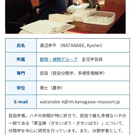
氏名
渡辺恭平 （WATANABE, Kyohei）
所属
動物・植物グループ
主任学芸員
専門
昆虫（昆虫分類学、多様性情報学）
学位
博士（農学）
E-mail
watanabe-k@nh.kanagawa-museum.jp
昆虫学者。ハチの仲間が特に好きで、昆虫で最も多様なハチの
一群である「寄生蜂（きせいほう・きせいばち）」について、
分類学を中心に研究を行っています。また、分類学者として、