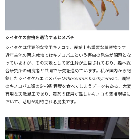
シイタケの害虫を退治するヒメバチ
シイタケは代表的な食用キノコで、産業上も重要な農産物です。
近年主流の菌床栽培ではキノコバエという害虫の発生が問題とな
っていますが、その天敵として寄生蜂が注目されており、森林総
合研究所の研究者と共同で研究を進めています。私が国内から記
録したシイタケハエヒメバチ
Orthocentrus brachycerus
は、圃場
のキノコバエ類の
6
～
9
割程度を食べてしまうデータもある、大変
有用な天敵昆虫であり、農薬の使用が難しいキノコの栽培現場に
おいて、活用が期待される昆虫です。