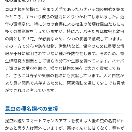
コロナ禍を契機に、今まで苦手であったハナバチ類の勉強を始め
たところ、すっかり彼らの魅力にとりつかれてしまいました。近
年の環境変化、特にシカの食害による植生の破壊は昆虫たちにも
多くの悪影響を与えていますが、特にハナバチたちは成虫と幼虫
の餌として「花」が必要なため、シカの影響で激減しています。
その一方で分布や訪花植物、営巣地など、保全のために重要な情
報が十分に解明されていない種が多数存在します。そのため、寄
生蜂研究の副業として彼らの分布や生態を調べています。ハナバ
チ類は花の受粉を助け、様々な植物の生存に大きく貢献してお
り、さらには野菜や果樹の栽培にも貢献しています。人と自然が
より良い関係で共存するために、研究活動を通して少しでも貢献
ができればと考えています。
昆虫の種名調べの支援
昆虫図鑑やスマートフォンのアプリを使えば大抵の虫の名前がわ
かると思う人は案外にいますが、実はそんなに甘くなく、種名が