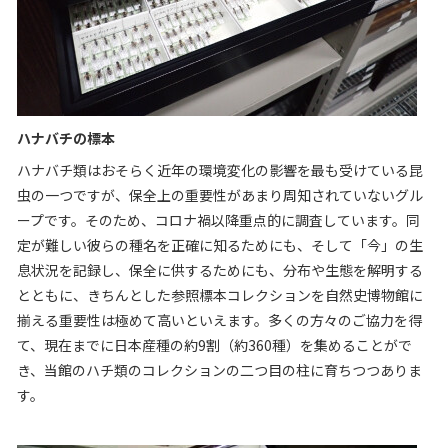
ハナバチの標本
ハナバチ類はおそらく近年の環境変化の影響を最も受けている昆
虫の一つですが、保全上の重要性があまり周知されていないグル
ープです。そのため、コロナ禍以降重点的に調査しています。同
定が難しい彼らの種名を正確に知るためにも、そして「今」の生
息状況を記録し、保全に供するためにも、分布や生態を解明する
とともに、きちんとした参照標本コレクションを自然史博物館に
揃える重要性は極めて高いといえます。多くの方々のご協力を得
て、現在までに日本産種の約
9
割（約
360
種）を集めることがで
き、当館のハチ類のコレクションの二つ目の柱に育ちつつありま
す。