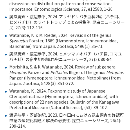
discussion on distribution pattern and conservation
importance. Entomological Science, 27, e12588, 1-20.
廣瀬勇輝・渡辺恭平
, 2024.
アリヤドリバチ亜科
2
属（ハチ目、
ヒメバチ科）のライトトラップによる採集例
.
昆虫ニューシリー
ズ
, 27(3): 112-116.
Watanabe, K. & M. Riedel, 2024. Revision of the genus
Syzeuctus
Förster, 1869 (Hymenoptera, Ichneumonidae,
Banchinae) from Japan. Zootaxa, 5496(1): 35-71.
廣瀬勇輝・渡辺恭平
, 2024.
ヒメウマノオバチ（ハチ目
,
コマユ
バチ科）の宿主初記録
.
昆虫ニューシリーズ
, 27(2): 80-84.
Morishita, S. & K. Watanabe, 2024. Review of subgenera
Metopius
Panzer and
Peltastes
Illiger of the genus
Metopius
Panzer (Hymenoptera: Ichneumonidae: Metopiinae) from
Japan. Zootaxa, 5428(3): 351-372.
Watanabe, K., 2024. Taxonomic study of Japanese
Ctenopelmatinae (Hymenoptera, Ichneumonidae), with
descriptions of 22 new species. Bulletin of the Kanagawa
Prefectural Museum (Natural Science), (53): 39-102.
渡辺恭平・苅部治紀
, 2023.
日本国内における昆虫調査の許認可
申請の煩雑化問題と解決の必要性
.
昆虫ニューシリーズ
, 26(4):
209-214.