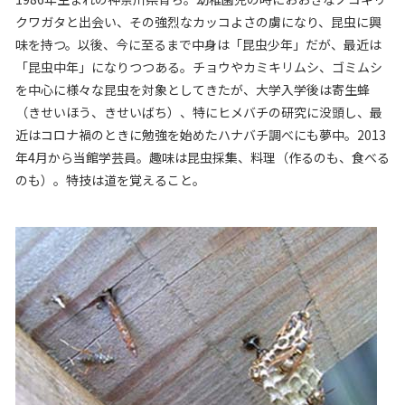
クワガタと出会い、その強烈なカッコよさの虜になり、昆虫に興
味を持つ。以後、今に至るまで中身は「昆虫少年」だが、最近は
「昆虫中年」になりつつある。チョウやカミキリムシ、ゴミムシ
を中心に様々な昆虫を対象としてきたが、大学入学後は寄生蜂
（きせいほう、きせいばち）、特にヒメバチの研究に没頭し、最
近はコロナ禍のときに勉強を始めたハナバチ調べにも夢中。
2013
年
4
月から当館学芸員。趣味は昆虫採集、料理（作るのも、食べる
のも）。特技は道を覚えること。