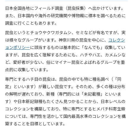
日本全国各地にフィールド調査（昆虫採集）へ出かけています。
また、日本国内や海外の研究機関や博物館に標本を調べるために
調査に行くこともあります。
昆虫というとチョウやクワガタムシ、セミなどが有名ですが、実
は様々なグループがいます。神奈川県の昆虫を中心に、
コレクシ
ョンポリシー
に該当するものは基本的に「なんでも」収集してい
ますが、昆虫を広く理解するためにも、ハチやハエ、カメムシな
ど、愛好者が少ない、俗にマイナー昆虫とよばれるグループを重
点的に収集しています。
専門とするハチ目の昆虫は、昆虫の中でも特に種名調べ（「同
定」といいます）が難しい昆虫です。そのため、多くの種は分布
の解明が遅れており、新種（専門的には「未記載種」といいま
す）や日本新記録種もたくさん見つかることから、日本レベルの
コレクションを構築しており、特に専門とするヒメバチ科寄生蜂
については、専門性を活かして国内最高水準のコレクションを構
築することを目標としています。