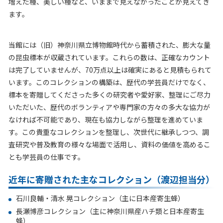
増えた種、美しい種など、いままで見えなかったことが見えてき
ます。
当館には（旧）神奈川県立博物館時代から蓄積された、膨大な量
の昆虫標本が収蔵されています。これらの数は、正確なカウント
は完了していませんが、
70
万点以上は確実にあると見積もられて
います。このコレクションの構築は、歴代の学芸員だけでなく、
標本を寄贈してくださった多くの研究者や愛好家、整理にご尽力
いただいた、歴代のボランティアや専門家の方々の多大な協力が
なければ不可能であり、現在も協力しながら整理を進めていま
す。この貴重なコレクションを整理し、次世代に継承しつつ、調
査研究や普及教育の様々な場面で活用し、資料の価値を高めるこ
とも学芸員の仕事です。
近年に寄贈された主なコレクション（渡辺担当分）
石川良輔・清水 晃コレクション（主に日本産寄生蜂）
長瀬博彦コレクション（主に神奈川県産ハチ類と日本産寄生
蜂）