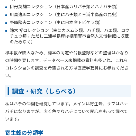
伊丹英雄コレクション（日本産カリバチ類とハナバチ類）
川島逸郎コレクション（主にハチ類と三浦半島産の昆虫）
野崎隆夫コレクション（主に日本産トビケラ類）
鈴木 裕コレクション（主にカメムシ類、ハチ類、ハエ類、コウ
チュウ類；ただし三浦半島産は横須賀市自然人文博物館に収蔵
のため除く）
標本数が膨大なため、標本の同定や台帳登録などの整理はかなり
の時間を要します。データベース未掲載の資料も多い為、これら
コレクションの調査を希望される方は直接学芸員にお尋ねくださ
い。
調査・研究（しらべる）
私はハチの仲間を研究しています。メインは寄生蜂、サブはハナ
バチになりますが、広く色々なハチについて関心をもって調べて
います。
寄生蜂の分類学