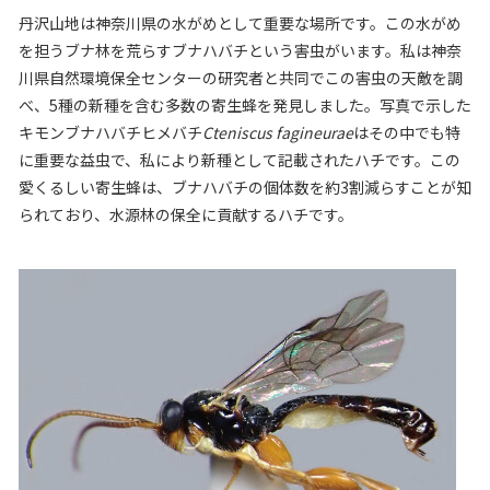
丹沢山地は神奈川県の水がめとして重要な場所です。この水がめ
を担うブナ林を荒らすブナハバチという害虫がいます。私は神奈
川県自然環境保全センターの研究者と共同でこの害虫の天敵を調
べ、
5
種の新種を含む多数の寄生蜂を発見しました。写真で示した
キモンブナハバチヒメバチ
Cteniscus fagineurae
はその中でも特
に重要な益虫で、私により新種として記載されたハチです。この
愛くるしい寄生蜂は、ブナハバチの個体数を約
3
割減らすことが知
られており、水源林の保全に貢献するハチです。