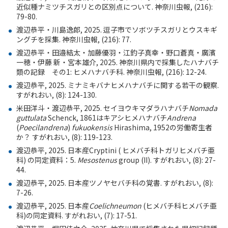
近似種ナミツチスガリとの区別点について
.
神奈川虫報
, (216):
79-80.
渡辺恭平・川島逸郎
, 2025.
逗子市でソボツチスガリとウスキギ
ングチを採集
.
神奈川虫報
, (216): 77.
渡辺恭平・田邉結太・加藤優羽・江釣子真幸・野口蒼真・廣濱
一穂・伊藤 新・宮本雄介
, 2025.
神奈川県内で採集したハナバチ
類の記録 その
1:
ヒメハナバチ科
.
神奈川虫報
, (216): 12-24.
渡辺恭平
, 2025.
ミナミキバナヒメハナバチに関する若干の観察
.
すがれおい
, (8): 124-130.
米田洋斗・渡辺恭平
, 2025.
セイヨウキマダラハナバチ
Nomada
guttulata
Schenck, 1861
はキアシヒメハナバチ
Andrena
(
Poecilandrena
)
fukuokensis
Hirashima, 1952
の労働寄生者
か？ すがれおい
, (8): 119-123.
渡辺恭平
, 2025.
日本産
Cryptini (
ヒメバチ科トガリヒメバチ亜
科
)
の同定資料：
5.
Mesostenus
group (II).
すがれおい
, (8): 27-
44.
渡辺恭平
, 2025.
日本産ツノヤセバチ科の覚書
.
すがれおい
, (8):
7-26.
渡辺恭平
, 2025.
日本産
Coelichneumon
(
ヒメバチ科ヒメバチ亜
科
)
の同定資料
.
すがれおい
, (7): 17-51.