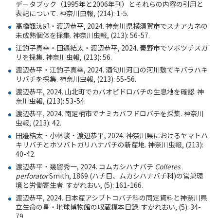
データブック（
1995
年と
2006
年刊）とそれらの内容の引用と
表記について
.
神奈川虫報
, (214): 1-5.
髙橋颯汰郎・渡辺恭平
, 2024.
神奈川県横須賀市でスナアカネの
未成熟個体を採集
.
神奈川虫報
, (213): 56-57.
江釣子真幸・田邉結太・渡辺恭平
, 2024.
秦野市でソボツチスガ
リを採集
.
神奈川虫報
, (213): 56.
渡辺恭平・江釣子真幸
, 2024.
酒匂川河口の河川敷でキバラハキ
リバチを採集
.
神奈川虫報
, (213): 55-56.
渡辺恭平
, 2024.
山北町でカバオビドロバチの生息地を確認
.
神
奈川虫報
, (213): 53-54.
渡辺恭平
, 2024.
南足柄市でナミカバフドロバチを採集
.
神奈川
虫報
, (213): 42.
田邉結太・小林駿・渡辺恭平
, 2024.
神奈川県におけるヤマトハ
キリバチとホソバトガリハナバチの新産地
.
神奈川虫報
, (213):
40-42.
渡辺恭平・幾留秀一
, 2024.
コムカシハナバチ
Colletes
perforator
Smith, 1869 (
ハチ目、ムカシハナバチ科
)
の営巣環
境と労働寄生者
.
すがれおい
, (5): 161-166.
渡辺恭平
, 2024.
日本産アシブトコバチ科の同定資料と神奈川県
立生命の星・地球博物館の収蔵標本目録
.
すがれおい
, (5): 34-
79.