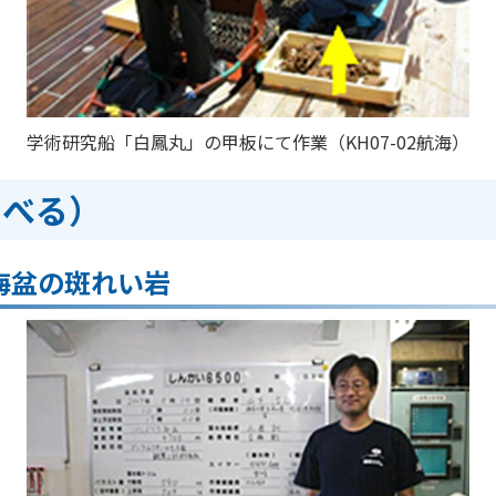
学術研究船「白鳳丸」の甲板にて作業（KH07-02航海）
らべる）
海盆の斑れい岩