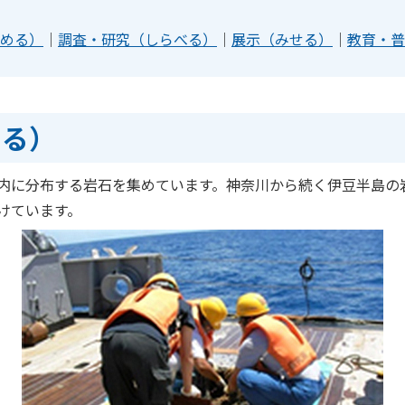
める）
｜
調査・研究（しらべる）
｜
展示（みせる）
｜
教育・普
める）
内に分布する岩石を集めています。神奈川から続く伊豆半島の
けています。