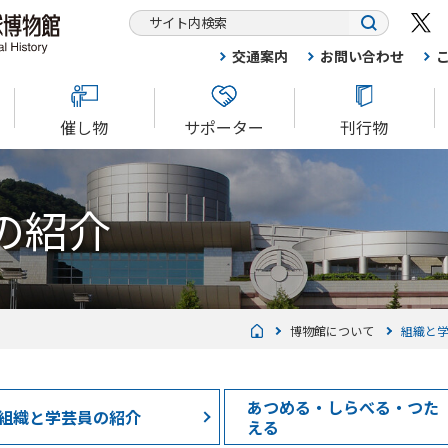
交通案内
お問い合わせ
催し物
サポーター
刊行物
の紹介
博物館について
組織と
あつめる・しらべる・つた
組織と学芸員の紹介
える