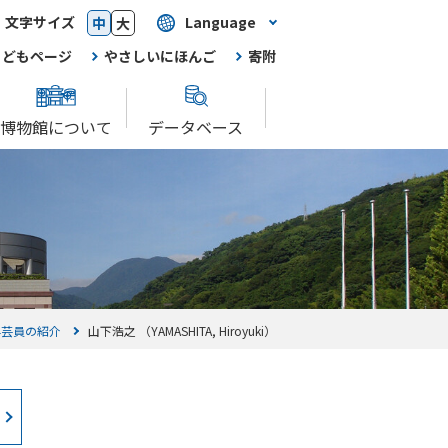
文字サイズ
Language
中
大
こどもページ
やさしいにほんご
寄附
博物館について
データベース
学芸員の紹介
山下浩之 （YAMASHITA, Hiroyuki）