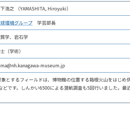
下浩之 （YAMASHITA, Hiroyuki）
地球環境グループ
学芸部長
地質学、岩石学
博士（学術）
ama@nh.kanagawa-museum.jp
対象とするフィールドは、博物館の位置する箱根火山をはじめ
などです。しんかい6500による潜航調査も5回行いました。