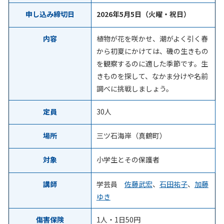
申し込み締切日
2026年5月5日（火曜・祝日）
内容
植物が花を咲かせ、潮がよく引く春
から初夏にかけては、磯の生きもの
を観察するのに適した季節です。生
きものを探して、なかま分けや名前
調べに挑戦しましょう。
定員
30人
場所
三ツ石海岸（真鶴町）
対象
小学生とその保護者
講師
学芸員
佐藤武宏
、
石田祐子
、
加藤
ゆき
傷害保険
1人・1日50円