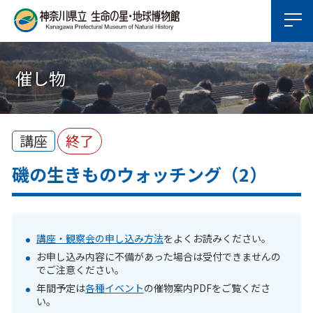
催し物
講座
終了
磯の生きものウォッチング（2）
講座・観察会の申し込み方法
をよくお読みください。
お申し込み内容に不備があった場合は受付できませんの
でご注意ください。
年間予定は
各種イベント
の催物案内PDFをご覧くださ
い。