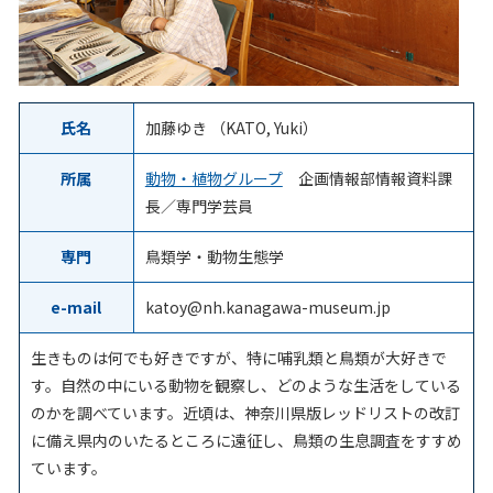
氏名
加藤ゆき （KATO, Yuki）
所属
動物・植物グループ
企画情報部情報資料課
長／専門学芸員
専門
鳥類学・動物生態学
e-mail
katoy@nh.kanagawa-museum.jp
生きものは何でも好きですが、特に哺乳類と鳥類が大好きで
す。自然の中にいる動物を観察し、どのような生活をしている
のかを調べています。近頃は、神奈川県版レッドリストの改訂
に備え県内のいたるところに遠征し、鳥類の生息調査をすすめ
ています。