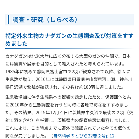
調査・研究（しらべる）
特定外来生物カナダガンの生態調査及び対策をすす
めました
カナダガンは北米大陸に広く分布する大型のガンの仲間で、日本
には観賞や展示を目的として輸入されたと考えられています。
1985年に初めて静岡県富士宮市で2羽が観察されて以降、徐々に
生息数が増え、2010年には静岡県田貫湖や山梨県河口湖、神奈川
県丹沢湖で繁殖が確認され、その数は約100羽に達しました。
生息数増加に伴う生態系への影響を懸念したため、保護団体と共
に2010年から生態調査を行うと同時に各地で防除をすすめまし
た。その結果、2015年12月４日に茨城県牛久沼で最後の２羽（交
雑１羽を含む）を捕獲し、茨城県内の飼育施設に収容しました。
これにより、この時点までに野外で確認されていた全ての個体の
防除が完了しました。（
自然科学のとびら22巻２号p.12-