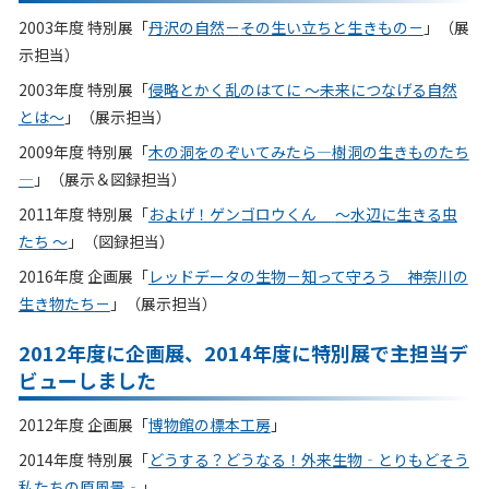
2003年度 特別展「
丹沢の自然
－
その生い立ちと生きもの
－
」（展
示担当）
2003年度 特別展「
侵略とかく乱のはてに
～
未来につなげる自然
とは
～
」（展示担当）
2009年度 特別展「
木の洞をのぞいてみたら―樹洞の生きものたち
―
」（展示＆図録担当）
2011年度 特別展「
およげ！ゲンゴロウくん
～
水辺に生きる虫
たち
～
」（図録担当）
2016年度 企画展「
レッドデータの生物
－
知って守ろう 神奈川の
生き物たち
－
」（展示担当）
2012年度に企画展、2014年度に特別展で主担当デ
ビューしました
2012年度 企画展「
博物館の標本工房
」
2014年度 特別展「
どうする？どうなる！外来生物‐とりもどそう
私たちの原風景‐
」