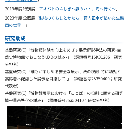
2019年度 特別展「
アオバトのふしぎ
～
森のハト、海へ行く
～
」
2023年度 企画展「
動物のくらしとかたち―薮内正幸が描いた生態
画の世界―
」
研究助成
基盤研究(C)「博物館体験の向上をめざす展示解説手法の研究-自
然史博物館でおこなうUXDの試み-」（課題番号16K01206；研究
分担者）
基盤研究(C)「誰もが楽しめる安全な展示手法の検討-特に幼児と
高齢者へ配慮した展示を目指して-」（課題番号25350409；研究
代表者）
基盤研究(C)「博物館展示における「ことば」の役割に関する研究
情報量基準化の試み」（課題番号25350410；研究分担者）