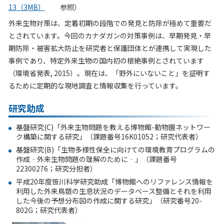
13（3MB）
参照）
外来生物対策は、定着初期の段階での発見と防除が極めて重要だ
とされています。今回のカナダガンの対策事例は、早期発見・早
期防除・被害拡大防止を研究者と保護団体とが連携して実現した
事例であり、特定外来生物の国内初の根絶事例とされています
（環境省発表, 2015）。現在は、「野外にいないこと」を証明す
るために定期的な現地調査と情報収集を行っています。
研究助成
基盤研究(C)「外来生物問題を教える博物館-動物園ネットワー
ク構築に関する研究」（課題番号16K01052；研究代表者）
基盤研究(B)「生物多様性保全に向けての環境教育プログラムの
作成‐外来生物問題の理解のために‐」（課題番号
22300276；研究分担者）
平成20年度笹川科学研究助成「博物館へのリファレンス情報を
利用した外来鳥類の生息状況のデータベース整備とそれを利用
した今後の予想分布図の作成に関する研究」（研究番号20-
802G；研究代表者）