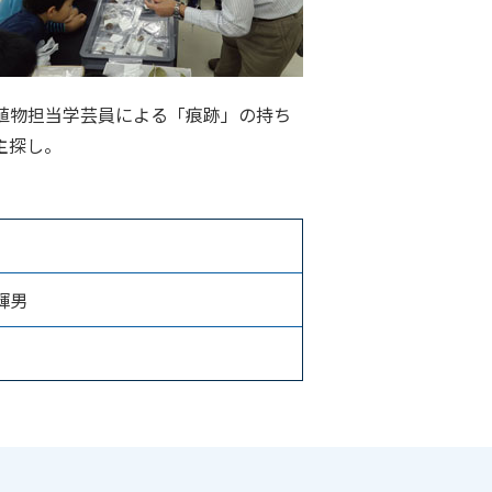
. 植物担当学芸員による「痕跡」の持ち
主探し。
輝男