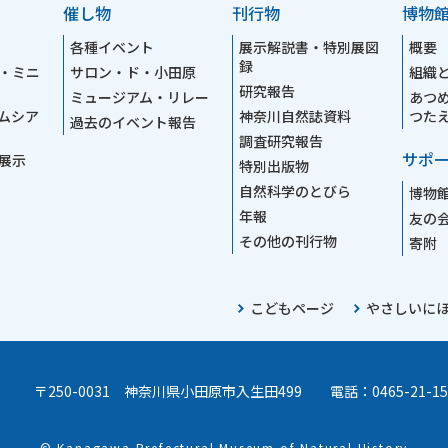
催し物
刊行物
博物
各種イベント
展示解説書・特別展図
概要
録
・ミニ
サロン・ド・小田原
組織
研究報告
ミュージアム・リレー
あつ
ムシア
神奈川自然誌資料
つた
過去のイベント報告
調査研究報告
サポ
展示
特別出版物
自然科学のとびら
博物
年報
友の
その他の刊行物
寄附
こどもページ
やさしいに
〒250-0031 神奈川県小田原市入生田499
電話：0465-21-15
© Kanagawa Prefectural Museum of Natural History