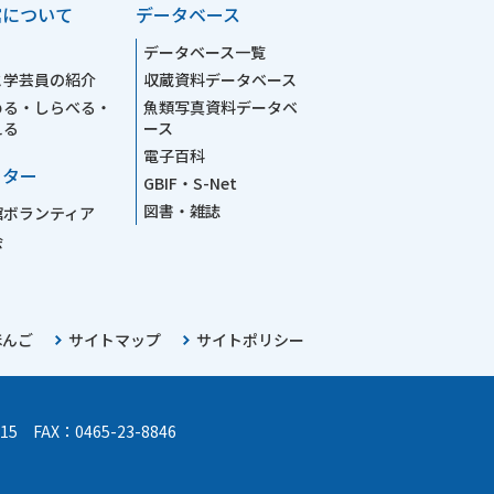
館について
データベース
データベース一覧
と学芸員の紹介
収蔵資料データベース
める・しらべる・
魚類写真資料データベ
える
ース
電子百科
ーター
GBIF・S-Net
図書・雑誌
館ボランティア
会
ほんご
サイトマップ
サイトポリシー
15 FAX：0465-23-8846