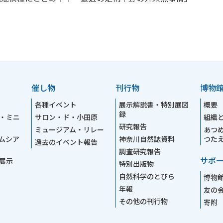
催し物
刊行物
博物
各種イベント
展示解説書・特別展図
概要
録
・ミニ
サロン・ド・小田原
組織
研究報告
ミュージアム・リレー
あつ
ムシア
神奈川自然誌資料
つた
過去のイベント報告
調査研究報告
サポ
展示
特別出版物
自然科学のとびら
博物
年報
友の
その他の刊行物
寄附