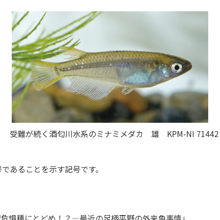
受難が続く酒匂川水系のミナミメダカ 雄 KPM-NI 71442
番号であることを示す記号です。
滅危惧種にとどめ！？―最近の足柄平野の外来魚事情」