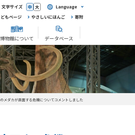
文字サイズ
Language
中
大
こどもページ
やさしいにほんご
寄附
博物館について
データベース
のメダカが直面する危機についてコメントしました