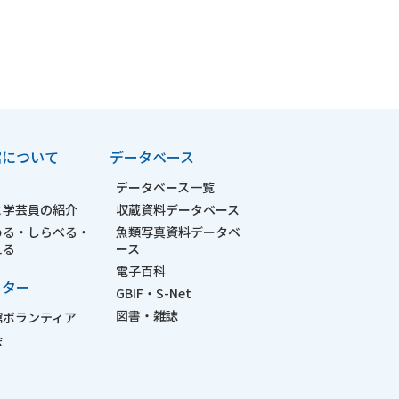
館について
データベース
データベース一覧
と学芸員の紹介
収蔵資料データベース
める・しらべる・
魚類写真資料データベ
える
ース
電子百科
ーター
GBIF・S-Net
図書・雑誌
館ボランティア
会