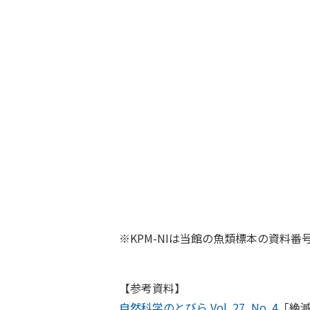
※KPM-NIは当館の魚類標本の資料
【参考資料】
自然科学のとびら Vol. 27, No. 4
「絶