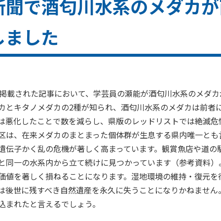
新聞で酒匂川水系のメダカが
しました
に掲載された記事において、
学芸員の瀬能が
酒匂川水系のメダカ
カとキタノメダカの2種が知られ、酒匂川水系のメダカは前者
は悪化したことで数を減らし、県版のレッドリストでは絶滅危惧
区は、在来メダカのまとまった個体群が生息する県内唯一とも
遺伝子かく乱の危機が著しく高まっています。観賞魚店や道の
と同一の水系内から立て続けに見つかっています（参考資料）
価値を著しく損ねることになります。湿地環境の維持・復元を
は後世に残すべき自然遺産を永久に失うことになりかねません
込まれたと言えるでしょう。