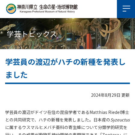
学芸トピックス
学芸員の渡辺がハチの新種を発表し
ました
2024年8月29日 更新
学芸員の渡辺がドイツ在住の昆虫学者であるMatthias Riedel博士
との共同研究で、ハチの新種を発表しました。日本産の
Syzeuctus
に属するウスマルヒメバチ亜科の寄生蜂について分類学的研究を
行い、その成果が動物系統分類学の専門誌である「Zootaxa」に