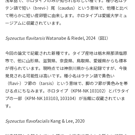
浅草岳で、ホロタイプのみが知られる珍しい種です。種小名はラ
テン語で短い（brevi-）尾（caudus）という意味で、他種と比べ
て明らかに短い産卵管に由来します。ホロタイプは愛媛大学ミュ
ージアムに収蔵されています。
Syzeuctus flavitarsis
Watanabe & Riedel, 2024（図1）
今回の論文で記載された新種です。タイプ産地は栃木県那須塩原
市で、他に山形県、滋賀県、奈良県、鳥取県、愛媛県からも標本
が得られています。現時点では神奈川県から未記録ですが、今後
発見される可能性は高いです。種小名はラテン語で黄色い
（flavi-）フ節の（tarsis）という意味で、脚のフ節が黄色みを帯
びる点にちなみます。ホロタイプ（KPM-NK 103102）とパラタイ
プの一部（KPM-NK 103103, 103104）が当館に収蔵されていま
す。
Syzeuctus flavofacialis
Kang & Lee, 2020