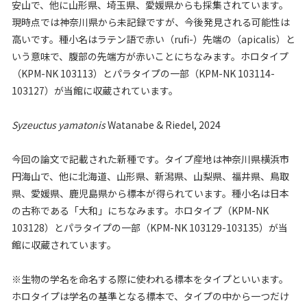
安山で、他に山形県、埼玉県、愛媛県からも採集されています。
現時点では神奈川県から未記録ですが、今後発見される可能性は
高いです。種小名はラテン語で赤い（rufi-）先端の（apicalis）と
いう意味で、腹部の先端方が赤いことにちなみます。ホロタイプ
（KPM-NK 103113）とパラタイプの一部（KPM-NK 103114-
103127）が当館に収蔵されています。
Syzeuctus yamatonis
Watanabe & Riedel, 2024
今回の論文で記載された新種です。タイプ産地は神奈川県横浜市
円海山で、他に北海道、山形県、新潟県、山梨県、福井県、鳥取
県、愛媛県、鹿児島県から標本が得られています。種小名は日本
の古称である「大和」にちなみます。ホロタイプ（KPM-NK
103128）とパラタイプの一部（KPM-NK 103129-103135）が当
館に収蔵されています。
※生物の学名を命名する際に使われる標本をタイプといいます。
ホロタイプは学名の基準となる標本で、タイプの中から一つだけ