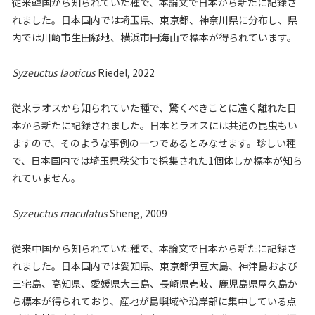
従来韓国から知られていた種で、本論文で日本から新たに記録さ
れました。日本国内では埼玉県、東京都、神奈川県に分布し、県
内では川崎市生田緑地、横浜市円海山で標本が得られています。
Syzeuctus laoticus
Riedel, 2022
従来ラオスから知られていた種で、驚くべきことに遠く離れた日
本から新たに記録されました。日本とラオスには共通の昆虫もい
ますので、そのような事例の一つであるとみなせます。珍しい種
で、日本国内では埼玉県秩父市で採集された1個体しか標本が知ら
れていません。
Syzeuctus maculatus
Sheng, 2009
従来中国から知られていた種で、本論文で日本から新たに記録さ
れました。日本国内では愛知県、東京都伊豆大島、神津島および
三宅島、高知県、愛媛県大三島、長崎県壱岐、鹿児島県屋久島か
ら標本が得られており、産地が島嶼域や沿岸部に集中している点