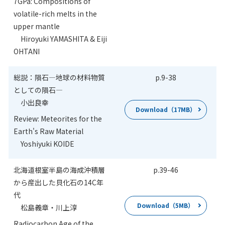
7GPa: Compositions of
volatile-rich melts in the
upper mantle
Hiroyuki YAMASHITA & Eiji
OHTANI
総説：隕石―地球の材料物質
p.9
-
38
としての隕石―
小出良幸
Download（17MB）
Review: Meteorites for the
Earth's Raw Material
Yoshiyuki KOIDE
北海道根室半島の海成沖積層
p.39
-
46
から産出した貝化石の14C年
代
Download（5MB）
松島義章・川上淳
Radiocarbon Age of the