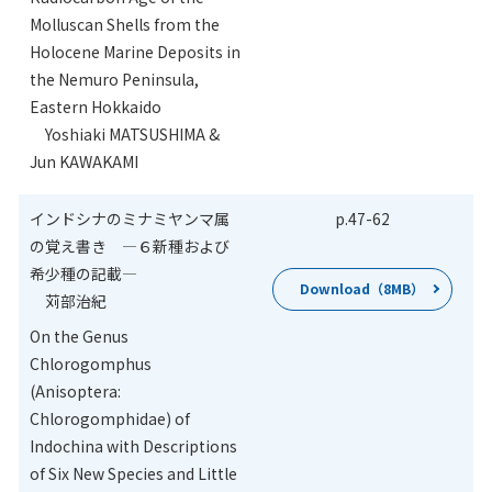
Molluscan Shells from the
Holocene Marine Deposits in
the Nemuro Peninsula,
Eastern Hokkaido
Yoshiaki MATSUSHIMA &
Jun KAWAKAMI
インドシナのミナミヤンマ属
p.47
-
62
の覚え書き ―６新種および
希少種の記載―
Download（8MB）
苅部治紀
On the
Genus
Chlorogomphus
(Anisoptera:
Chlorogomphidae) of
Indochina with Descriptions
of Six New Species and Little