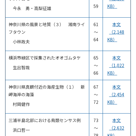
59
KB）
今永 勇・高梨征雄
神奈川県の風景と地質（３） 湘南ライ
61
本文
フタウン
～
（2,148
64
KB）
小林政夫
横浜市緑区で採集されたオオゴムタケ
65
本文
～
（1,022
生出智哉
66
KB）
神奈川県真鶴付近の海産生物（１） 新
67
本文
岬海岸の海藻
～
（2,454
72
KB）
村岡健作
三浦半島北部における鳥類センサス例
73
本文
～
（2,632
浜口哲一
78
KB）