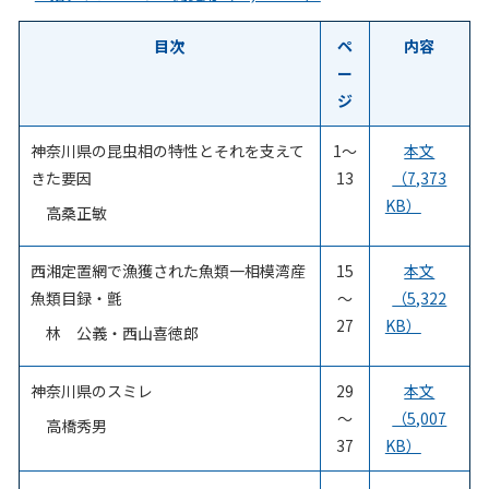
目次
ペ
内容
ー
ジ
神奈川県の昆虫相の特性とそれを支えて
1～
本文
きた要因
13
（7,373
KB）
高桑正敏
西湘定置網で漁獲された魚類一相模湾産
15
本文
魚類目録・氈
～
（5,322
27
KB）
林 公義・西山喜徳郎
神奈川県のスミレ
29
本文
～
（5,007
高橋秀男
37
KB）