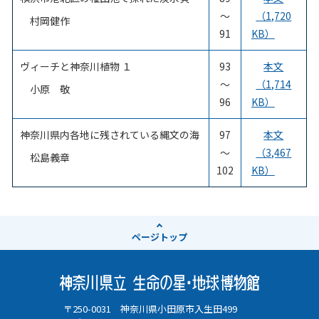
～
（1,720
村岡健作
91
KB）
ヴィーチと神奈川植物 １
93
本文
～
（1,714
小原 敬
96
KB）
神奈川県内各地に残されている縄文の海
97
本文
～
（3,467
松島義章
102
KB）
ページ
トップ
〒250-0031 神奈川県小田原市入生田499