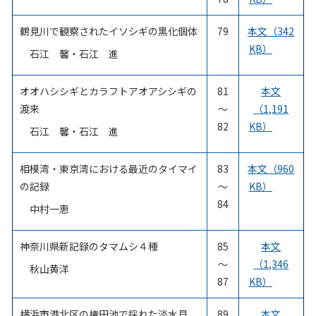
鶴見川で観察されたイソシギの黒化個体
79
本文（342
KB）
石江 馨
・石江 進
オオハシシギとカラフトアオアシシギの
81
本文
渡来
～
（1,191
82
KB）
石江 馨・石江 進
相模湾・東京湾における最近のタイマイ
83
本文（960
の記録
～
KB）
84
中村一恵
神奈川県新記録のタマムシ４種
85
本文
～
（1,346
秋山黄洋
87
KB）
横浜市港北区の権田池で採れた淡水貝
89
本文