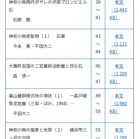
神奈川県西丹沢ザレの沢産プロンビエル
39
本文
石
～
（1,443
41
KB）
松原 聰
神奈川県産鉱物（１） 石膏
43
本文
～
（1,121
今永 勇・平田大ニ
44
KB）
大磯町虫窪の二宮層群活断層と貝化石
45
本文
～
（1,209
森 慎一
47
KB）
葉山層群模式地の現状（１） 一森戸硬
49
本文
質泥岩層（三梨・ほか，1968）―
～
（1,980
50
KB）
平田大ニ
神奈川県の風景と地質（２） 横浜市三
55
本文
ッ沢の台地
～
（2,299