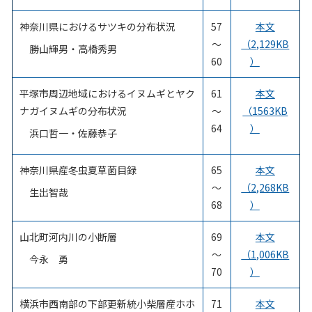
神奈川県におけるサツキの分布状況
57
本文
～
（2,129KB
勝山輝男・高橋秀男
60
）
平塚市周辺地域におけるイヌムギとヤク
61
本文
ナガイヌムギの分布状況
～
（1563KB
64
）
浜口哲一・佐藤恭子
神奈川県産冬虫夏草菌目録
65
本文
～
（2,268KB
生出智哉
68
）
山北町河内川の小断層
69
本文
～
（1,006KB
今永 勇
70
）
横浜市西南部の下部更新統小柴層産ホホ
71
本文