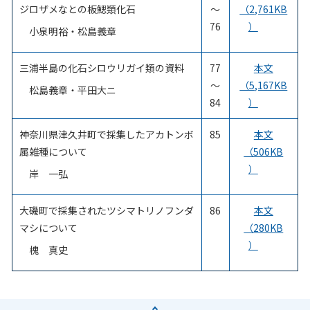
ジロザメなとの板鰓類化石
～
（2,761KB
76
）
小泉明裕・松島義章
三浦半島の化石シロウリガイ類の資料
77
本文
～
（5,167KB
松島義章・平田大ニ
84
）
神奈川県津久井町で採集したアカトンボ
85
本文
属雑種について
（506KB
）
岸 一弘
大磯町で採集されたツシマトリノフンダ
86
本文
マシについて
（280KB
）
槐 真史