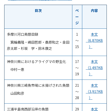
目次
ペ
内容
ー
ジ
多摩川河口鳥類目録
1
本文
～
（6,870KB
箕輪義隆・嶋田哲郎・桑原和之・金田
15
）
彦太郎・杉坂 学・鈴木康之
神奈川県におけるアライグマの野生化
17
本文
～
（1,497KB
中村一恵
19
）
神奈川県三崎魚市場に水揚げされた魚類
21
本文
～
（3,917KB
山田和彦
28
）
三浦半島南西部沿岸の魚類
29
本文