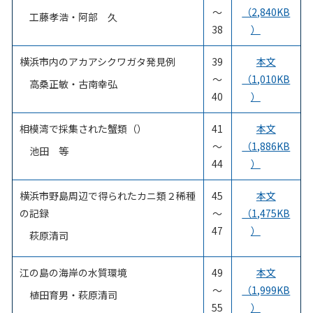
～
（2,840KB
工藤孝浩・阿部 久
38
）
横浜市内のアカアシクワガタ発見例
39
本文
～
（1,010KB
高桑正敏・古南幸弘
40
）
相模湾で採集された蟹類（）
41
本文
～
（1,886KB
池田 等
44
）
横浜市野島周辺で得られたカニ類２稀種
45
本文
の記録
～
（1,475KB
47
）
萩原清司
江の島の海岸の水質環境
49
本文
～
（1,999KB
植田育男・萩原清司
55
）