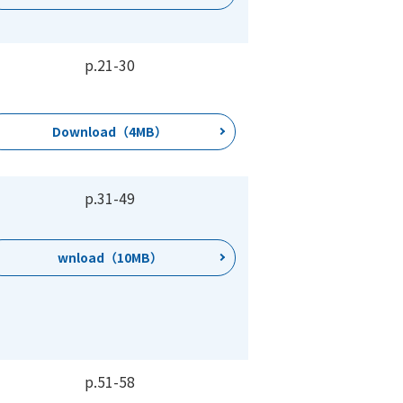
p.21
-
30
Download（4MB）
p.31
-
49
wnload（10MB）
p.51
-
58