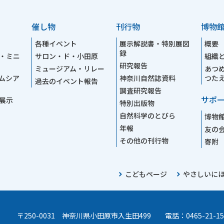
催し物
刊行物
博物
各種イベント
展示解説書・特別展図
概要
録
・ミニ
サロン・ド・小田原
組織
研究報告
ミュージアム・リレー
あつ
ムシア
神奈川自然誌資料
つた
過去のイベント報告
調査研究報告
サポ
展示
特別出版物
自然科学のとびら
博物
年報
友の
その他の刊行物
寄附
こどもページ
やさしいに
〒250-0031 神奈川県小田原市入生田499
電話：0465-21-15