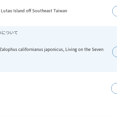
utao Island off Southeast Taiwan
カについて
 Zalophus
californianus japonicus, Living on the Seven