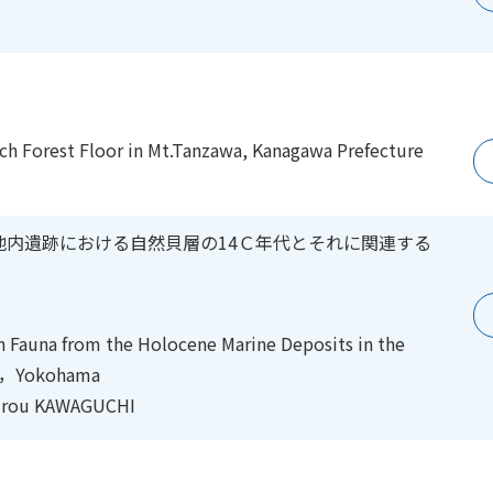
h Forest Floor in Mt.Tanzawa, Kanagawa Prefecture
地内遺跡における自然貝層の14Ｃ年代とそれに関連する
n Fauna from the Holocene Marine Deposits in the
ei，Yokohama
irou KAWAGUCHI