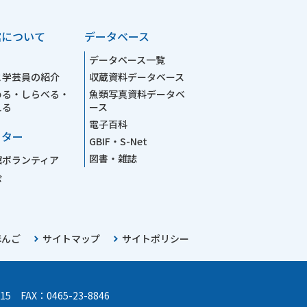
館について
データベース
データベース一覧
と学芸員の紹介
収蔵資料データベース
める・しらべる・
魚類写真資料データベ
える
ース
電子百科
ーター
GBIF・S-Net
図書・雑誌
館ボランティア
会
ほんご
サイトマップ
サイトポリシー
15 FAX：0465-23-8846