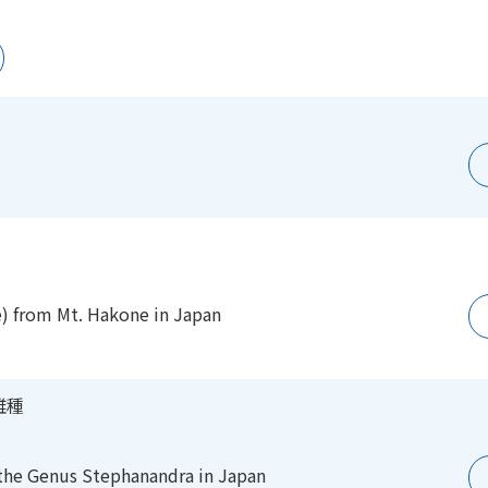
e)
from Mt. Hakone in Japan
雑種
 the
Genus Stephanandra in
Japan