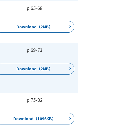
p.65
-
68
Download（2MB）
p.69
-
73
Download（2MB）
p.75
-
82
Download（1096KB）