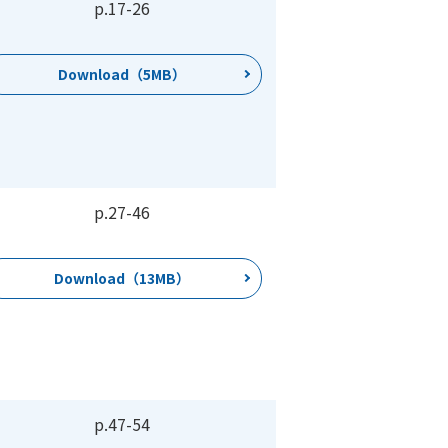
p.17
-
26
Download（5MB）
p.27
-
46
Download（13MB）
p.47
-
54