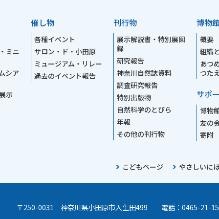
催し物
刊行物
博物
各種イベント
展示解説書・特別展図
概要
録
・ミニ
サロン・ド・小田原
組織
研究報告
ミュージアム・リレー
あつ
ムシア
神奈川自然誌資料
つた
過去のイベント報告
調査研究報告
サポ
展示
特別出版物
自然科学のとびら
博物
年報
友の
その他の刊行物
寄附
こどもページ
やさしいに
〒250-0031 神奈川県小田原市入生田499
電話：0465-21-15