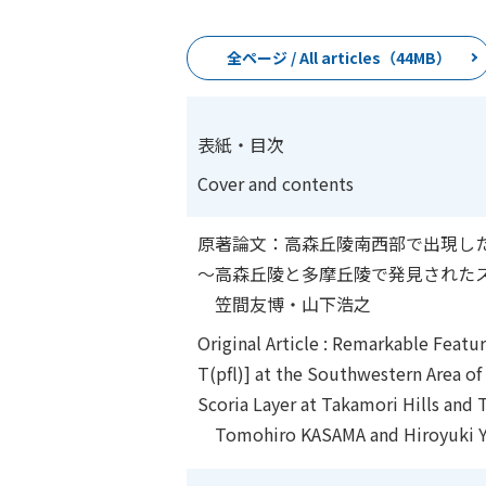
全ページ / All articles（44MB）
表紙・目次
Cover and contents
原著論文：高森丘陵南西部で出現した特徴
～高森丘陵と多摩丘陵で発見された
笠間友博・山下浩之
Original Article : Remarkable Feat
T(pfl)] at the Southwestern Area o
Scoria Layer at Takamori Hills and T
Tomohiro KASAMA and Hiroyuki 