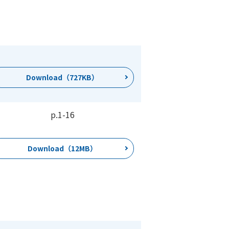
Download（727KB）
p.1
-
16
Download（12MB）