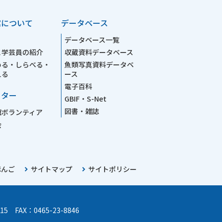
館について
データベース
データベース一覧
と学芸員の紹介
収蔵資料データベース
める・しらべる・
魚類写真資料データベ
える
ース
電子百科
ーター
GBIF・S-Net
図書・雑誌
館ボランティア
会
ほんご
サイトマップ
サイトポリシー
15 FAX：0465-23-8846